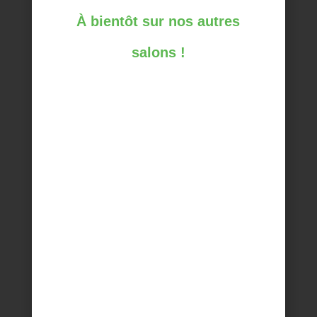
DEVENIR EXPOSANT
À bientôt sur nos autres
LISTE DES EXPOSANTS 2023
salons !
VISITER LE SALON
PROGRAMME DU SALON