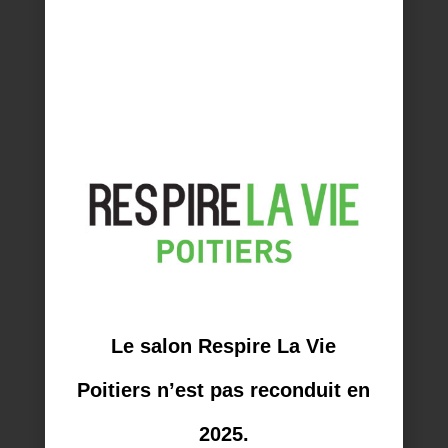
PORTE DES INDES
Stand
Espace Restauration
Description
Restauration complète bio chaude dans le
style de l'Inde traditionelle : samosa
salade de Basmati curry de légumes. Tout
végétarien
Le salon Respire La Vie
Poitiers n’est pas reconduit en
LIENS RAPIDES
2025.