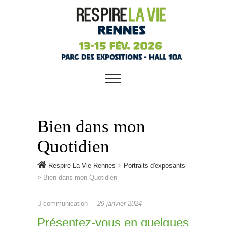
RESPIRE LA VIE RENNES :
Respire La Vie
VOTRE SALON ÉCOLO, BIO,
BIEN-ÊTRE ET HABITAT SAIN À
Rennes
RENNES
Bien dans mon
Quotidien
Respire La Vie Rennes
>
Portraits d'exposants
>
Bien dans mon Quotidien
communication
29 janvier 2024
Présentez-vous en quelques