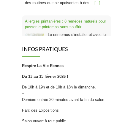
des routines du soir apaisantes à des…
[...]
Allergies printanières : 8 remèdes naturels pour
passer le printemps sans souffrir
Le printemps s’installe, et avec lui
les pollens de cyprès, platanes,
frênes, chênes et graminées. Pour
INFOS PRATIQUES
un Français sur trois, cette période
rime avec nez qui coule, éternuements en série,
Respire La Vie Rennes
yeux qui piquent et fatigue inexpliquée. Bonne
nouvelle : plusieurs solutions naturelles
Du 13 au 15 février 2026 !
permettent de réduire ces symptômes, parfois
dès les…
[...]
De 10h à 19h et de 10h à 18h le dimanche.
–
Dernière entrée 30 minutes avant la fin du salon.
Super aliments bio à intégrer à votre
petit‑déjeuner cet hiver
Parc des Expositions
L’hiver est une saison où notre
Salon ouvert à tout public.
organisme est mis à rude épreuve
: fatigue qui s’installe, système