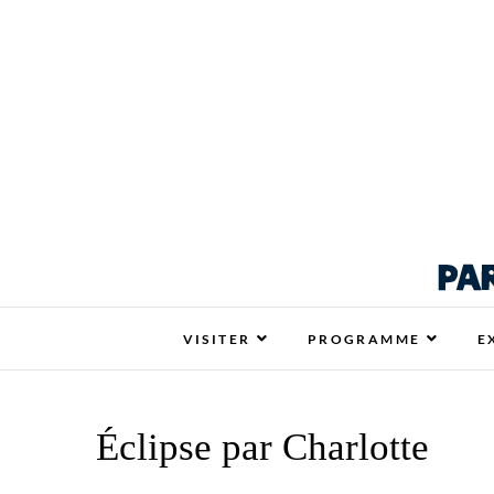
Respire La Vie Ren
RESPIRE LA VIE RENNES : VOTRE SALON
VISITER
PROGRAMME
E
Éclipse par Charlotte