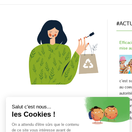
#ACT
Efficac
mise au
c’est s
au coeu
autorit
europé
que l’on
chimiqu
répan