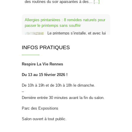
des routines du soir apaisantes à des…
[...]
Allergies printanières : 8 remèdes naturels pour
passer le printemps sans souffrir
Le printemps s’installe, et avec lui
les pollens de cyprès, platanes,
frênes, chênes et graminées. Pour
INFOS PRATIQUES
un Français sur trois, cette période
rime avec nez qui coule, éternuements en série,
Respire La Vie Rennes
yeux qui piquent et fatigue inexpliquée. Bonne
nouvelle : plusieurs solutions naturelles
Du 13 au 15 février 2026 !
permettent de réduire ces symptômes, parfois
dès les…
[...]
De 10h à 19h et de 10h à 18h le dimanche.
–
Dernière entrée 30 minutes avant la fin du salon.
Super aliments bio à intégrer à votre
petit‑déjeuner cet hiver
Parc des Expositions
L’hiver est une saison où notre
Salon ouvert à tout public.
organisme est mis à rude épreuve
: fatigue qui s’installe, système