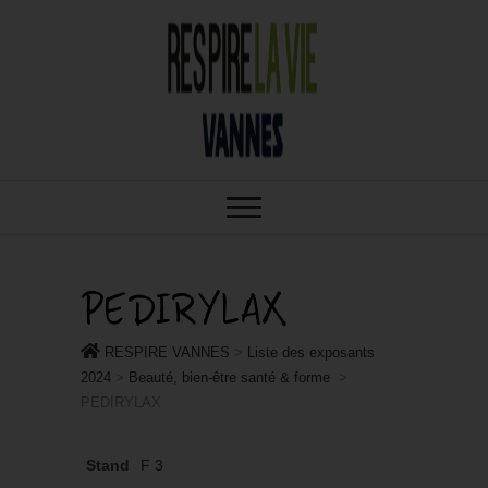
RESPIRE : VOTRE SALON BIO,
RESPIRE
BIEN-ÊTRE ET HABITAT SAIN À
VANNES
VANNES
PEDIRYLAX
RESPIRE VANNES
>
Liste des exposants
2024
>
Beauté, bien-être santé & forme
>
PEDIRYLAX
Stand
F 3