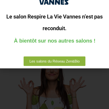
PROGRAMME DU SALON
Le salon Respire La Vie Vannes n’est pas
DEVENIR EXPOSANT
reconduit.
À bientôt sur nos autres salons !
Les salons du Réseau Zen&Bio