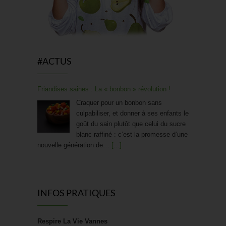
#ACTUS
Friandises saines : La « bonbon » révolution !
Craquer pour un bonbon sans
culpabiliser, et donner à ses enfants le
goût du sain plutôt que celui du sucre
blanc raffiné : c’est la promesse d’une
nouvelle génération de…
[...]
[FOCUS SUR…] STOOLY
Chez Sevellia, on adore avoir des
INFOS PRATIQUES
créateurs qui allient innovation, design
et respect de l’environnement.
Aujourd’hui, nous mettons en lumière
Respire La Vie Vannes