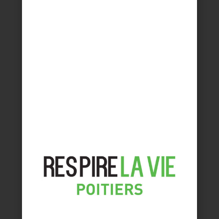
No Posts Found.
LIENS RAPIDES
DEVENIR EXPOSANT
LISTE DES EXPOSANTS 2023
VISITER LE SALON
PROGRAMME DU SALON