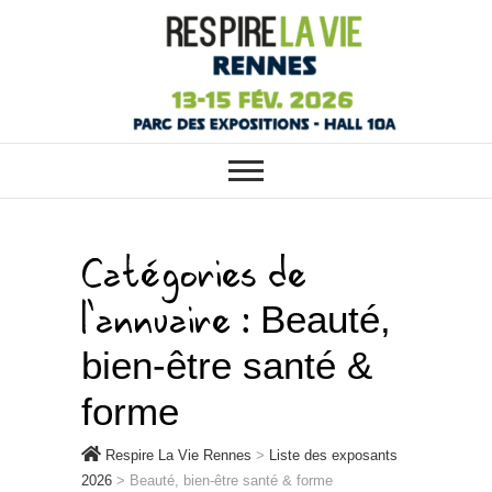
RESPIRE LA VIE RENNES :
Respire La Vie
VOTRE SALON ÉCOLO, BIO,
BIEN-ÊTRE ET HABITAT SAIN À
Rennes
RENNES
Catégories de
l'annuaire :
Beauté,
bien-être santé &
forme
Respire La Vie Rennes
>
Liste des exposants
2026
>
Beauté, bien-être santé & forme