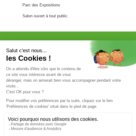
Parc des Expositions
[FOCUS SUR…] STOOLY
Salon ouvert à tout public.
Chez Sevellia, on adore avoir des
créateurs qui allient innovation,
design et respect de
l’environnement. Aujourd’hui, nous
mettons en lumière les meubles Stooly, une
marque française audacieuse qui révolutionne
notre rapport au mobilier avec une promesse
VISITER
EXPOSER
simple : optimiser l’espace sans sacrifier
PROGRAMME
l’esthétique ni la planète. Découvrez l’histoire,
les engagements…
[...]
COMMUNICATION/PRESSE ET
PARTENAIRES
INFOS PRATIQUES
C’est l’heure du goûter : quelques idées saines
et bio !
VOTRE ENTRÉE
Le goûter est un repas aussi
important que les autres ! Proche
du petit déjeuner dans son apport
calorique, il ne faut pas le négliger.