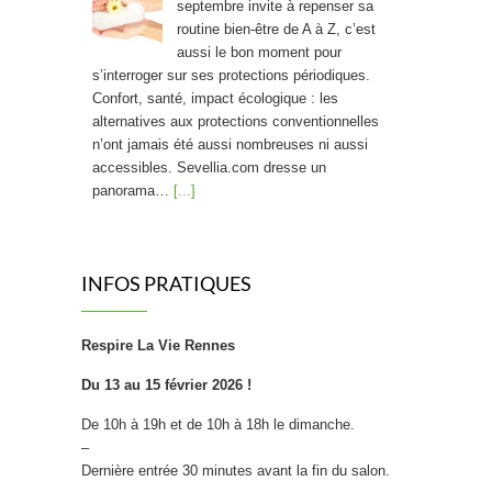
septembre invite à repenser sa
routine bien-être de A à Z, c’est
aussi le bon moment pour
s’interroger sur ses protections périodiques.
Confort, santé, impact écologique : les
alternatives aux protections conventionnelles
n’ont jamais été aussi nombreuses ni aussi
accessibles. Sevellia.com dresse un
panorama…
[...]
Friandises saines : La « bonbon » révolution !
INFOS PRATIQUES
Craquer pour un bonbon sans
culpabiliser, et donner à ses
enfants le goût du sain plutôt que
Respire La Vie Rennes
celui du sucre blanc raffiné : c’est
la promesse d’une nouvelle génération de
Du 13 au 15 février 2026 !
confiseries. Fini les bonbons 100% chimiques
De 10h à 19h et de 10h à 18h le dimanche.
qui font grincer des dents les nutritionnistes.
–
Place à une confiserie repensée, qui
Dernière entrée 30 minutes avant la fin du salon.
transforme…
[...]