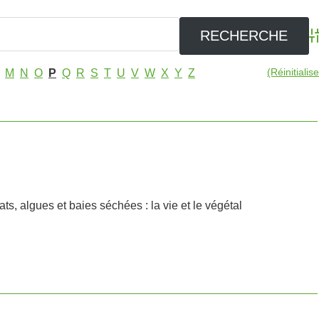
A
(Réinitialise
M
N
O
P
Q
R
S
T
U
V
W
X
Y
Z
s, algues et baies séchées : la vie et le végétal