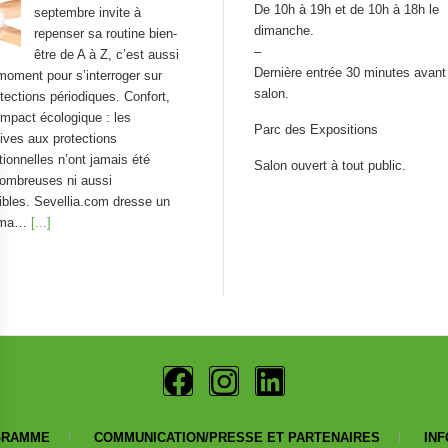
De 10h à 19h et de 10h à 18h le
septembre invite à
dimanche.
repenser sa routine bien-
–
être de A à Z, c’est aussi
Dernière entrée 30 minutes avant 
moment pour s’interroger sur
salon.
tections périodiques. Confort,
impact écologique : les
Parc des Expositions
tives aux protections
ionnelles n’ont jamais été
Salon ouvert à tout public.
ombreuses ni aussi
bles. Sevellia.com dresse un
ama…
[...]
ses saines : La « bonbon »
on !
Craquer pour un bonbon
sans culpabiliser, et
donner à ses enfants le
goût du sain plutôt que
 sucre blanc raffiné : c’est la
e d’une nouvelle génération de
GRAMME
COMMUNICATION/PRESSE ET PARTENAIRES
INF