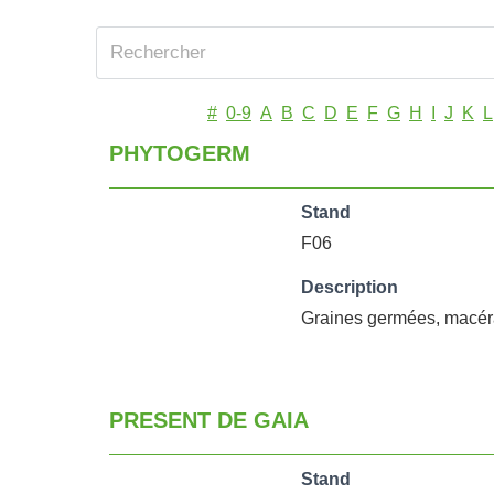
#
0-9
A
B
C
D
E
F
G
H
I
J
K
L
PHYTOGERM
Stand
F06
Description
Graines germées, macérat
PRESENT DE GAIA
Stand