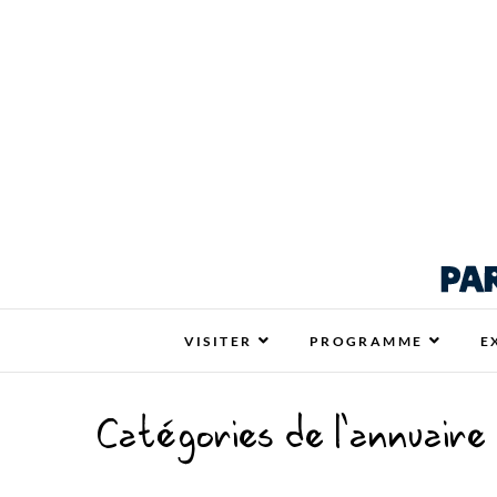
Respire La Vie Ren
RESPIRE LA VIE RENNES : VOTRE SALON
VISITER
PROGRAMME
E
Catégories de l'annuaire