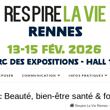
nes
 ÉCOLO, BIO, BIEN-ÊTRE ET HABITAT SAIN À RENN
XPOSER
COMMUNICATION
INFOS PRATIQUES
 :
Beauté, bien-être santé & 
Respire La Vie Rennes