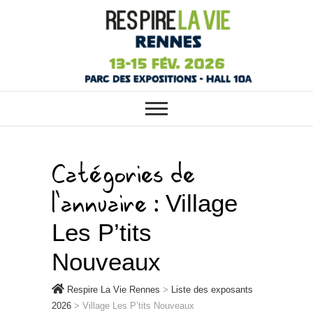
RESPIRE LA VIE RENNES :
Respire La Vie
VOTRE SALON ÉCOLO, BIO,
BIEN-ÊTRE ET HABITAT SAIN À
Rennes
RENNES
Catégories de
l'annuaire :
Village
Les P’tits
Nouveaux
Respire La Vie Rennes
>
Liste des exposants
2026
>
Village Les P’tits Nouveaux