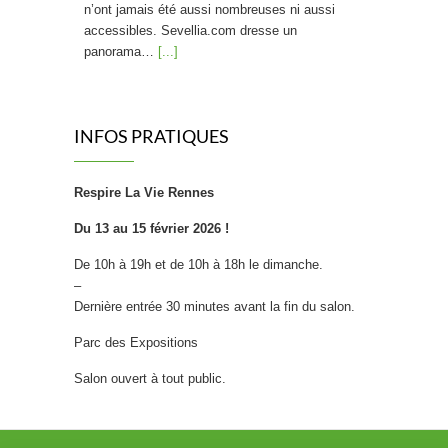
n’ont jamais été aussi nombreuses ni aussi
accessibles. Sevellia.com dresse un
panorama…
[...]
Friandises saines : La « bonbon » révolution !
INFOS PRATIQUES
Craquer pour un bonbon sans
culpabiliser, et donner à ses
enfants le goût du sain plutôt que
Respire La Vie Rennes
celui du sucre blanc raffiné : c’est
la promesse d’une nouvelle génération de
Du 13 au 15 février 2026 !
confiseries. Fini les bonbons 100% chimiques
De 10h à 19h et de 10h à 18h le dimanche.
qui font grincer des dents les nutritionnistes.
–
Place à une confiserie repensée, qui
Dernière entrée 30 minutes avant la fin du salon.
transforme…
[...]
Parc des Expositions
[FOCUS SUR…] STOOLY
Salon ouvert à tout public.
Chez Sevellia, on adore avoir des
créateurs qui allient innovation,
design et respect de