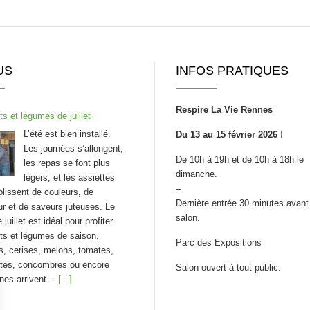
US
INFOS PRATIQUES
Respire La Vie Rennes
ts et légumes de juillet
L’été est bien installé.
Du 13 au 15 février 2026 !
Les journées s’allongent,
De 10h à 19h et de 10h à 18h le
les repas se font plus
dimanche.
légers, et les assiettes
–
lissent de couleurs, de
Dernière entrée 30 minutes avant 
ur et de saveurs juteuses. Le
salon.
juillet est idéal pour profiter
its et légumes de saison.
Parc des Expositions
s, cerises, melons, tomates,
ttes, concombres ou encore
Salon ouvert à tout public.
ines arrivent…
[...]