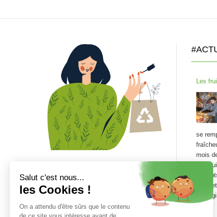
#ACT
Les frui
se remp
fraîche
mois de 
des fru
Abricot
courge
auberg