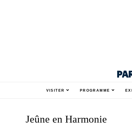
Respire La Vie Ren
RESPIRE LA VIE RENNES : VOTRE SAL
VISITER
PROGRAMME
EX
Jeûne en Harmonie