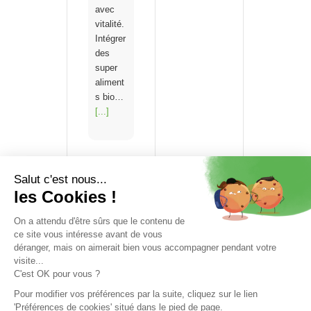
avec
vitalité.
Intégrer
des
super
aliment
s bio…
[...]
VISITER
EXPOSER
PROGRAMME
COMMUNICATION/PRESSE ET PARTENAIRES
INFOS PRATIQUES
VOTRE ENTRÉE