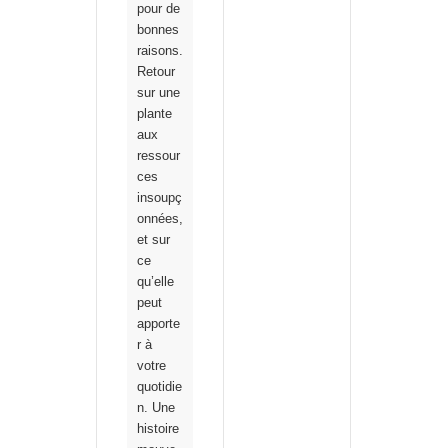
pour de
bonnes
raisons.
Retour
sur une
plante
aux
ressour
ces
insoupç
onnées,
et sur
ce
qu’elle
peut
apporte
r à
votre
quotidie
n. Une
histoire