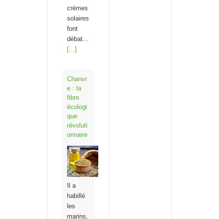
crèmes
solaires
font
débat…
[...]
Chanvr
e : la
fibre
écologi
que
révoluti
onnaire
Il a
habillé
les
marins,