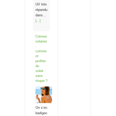
UV très
répandu
dans…
[...]
Crèmes
solaires
:
comme
nt
profiter
du
soleil
sans
risque ?
On s’en
badigeo