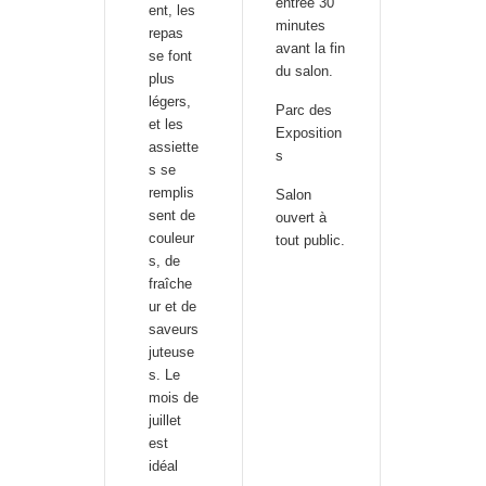
entrée 30
ent, les
minutes
repas
avant la fin
se font
du salon.
plus
légers,
Parc des
et les
Exposition
assiette
s
s se
remplis
Salon
sent de
ouvert à
couleur
tout public.
s, de
fraîche
ur et de
saveurs
juteuse
s. Le
mois de
juillet
est
idéal