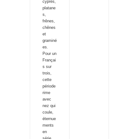
cyprès,
platane
s,
frênes,
chênes
et
graminé
es.
Pour un
Françai
s sur
trois,
cette
période
rime
avec
nez qui
coule,
éternue
ments
en
série,