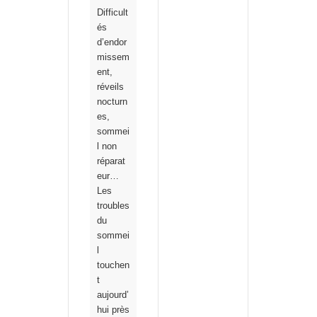
Difficult
és
d’endor
missem
ent,
réveils
nocturn
es,
sommei
l non
réparat
eur…
Les
troubles
du
sommei
l
touchen
t
aujourd’
hui près