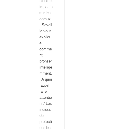
niens et
impacts
sur les
coraux
, Sevell
ia vous
expliqu
e
comme
nt
bronzer
intellige
mment.
A quoi
faut-il
faire
attentio
n ? Les
indices
de
protecti
on des