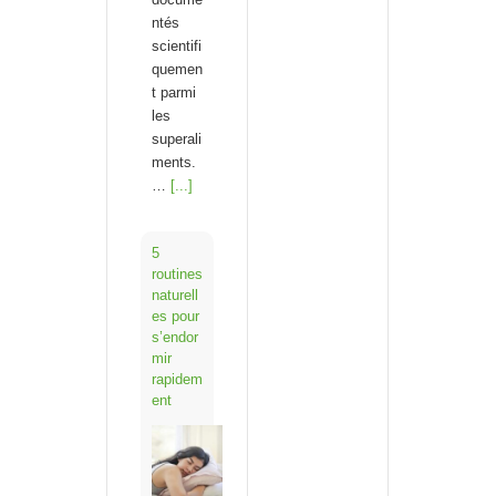
ntés
scientifi
quemen
t parmi
les
superali
ments.
…
[...]
5
routines
naturell
es pour
s’endor
mir
rapidem
ent