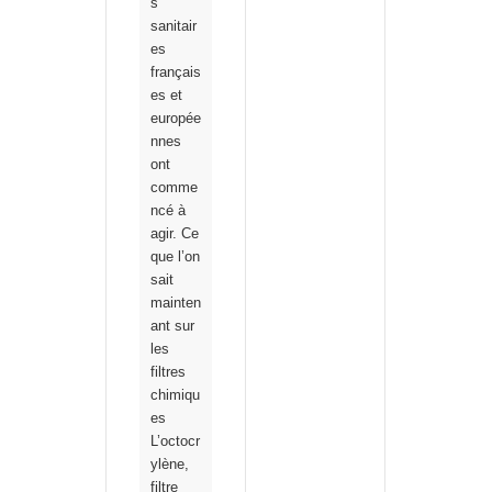
s
sanitair
es
français
es et
europée
nnes
ont
comme
ncé à
agir. Ce
que l’on
sait
mainten
ant sur
les
filtres
chimiqu
es
L’octocr
ylène,
filtre