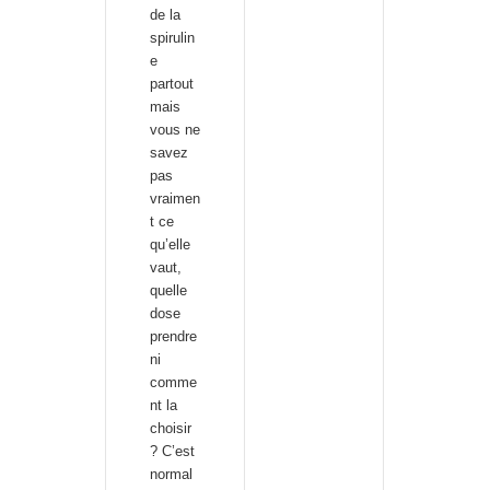
de la
spirulin
e
partout
mais
vous ne
savez
pas
vraimen
t ce
qu’elle
vaut,
quelle
dose
prendre
ni
comme
nt la
choisir
? C’est
normal