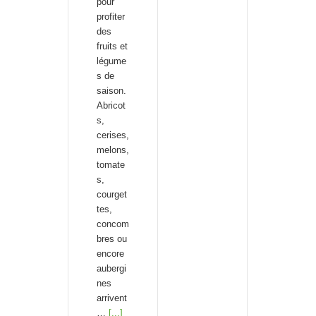
pour
profiter
des
fruits et
légume
s de
saison.
Abricot
s,
cerises,
melons,
tomate
s,
courget
tes,
concom
bres ou
encore
aubergi
nes
arrivent
…
[...]