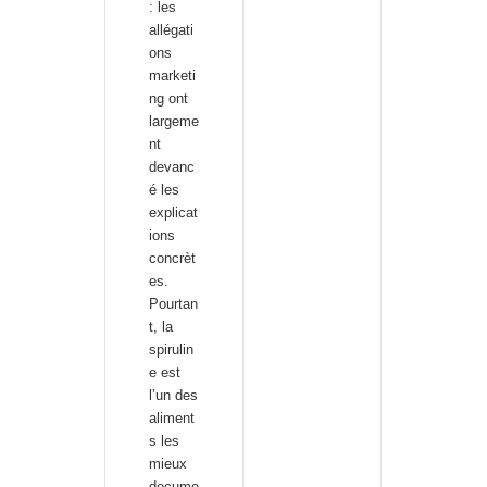
: les
allégati
ons
marketi
ng ont
largeme
nt
devanc
é les
explicat
ions
concrèt
es.
Pourtan
t, la
spirulin
e est
l’un des
aliment
s les
mieux
docume