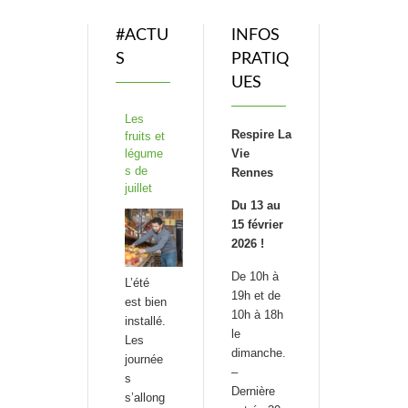
#ACTU
INFOS
S
PRATIQ
UES
Les
Respire La
fruits et
légume
Vie
s de
Rennes
juillet
Du 13 au
15 février
2026 !
De 10h à
L’été
19h et de
est bien
10h à 18h
installé.
le
Les
dimanche.
journée
–
s
Dernière
s’allong