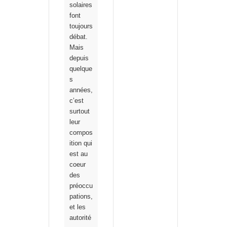
solaires
font
toujours
débat.
Mais
depuis
quelque
s
années,
c’est
surtout
leur
compos
ition qui
est au
coeur
des
préoccu
pations,
et les
autorité