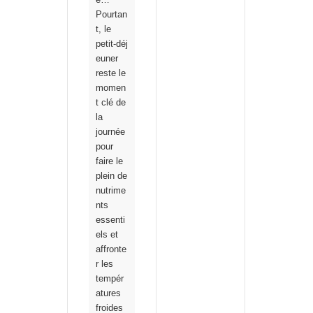
Pourtan
t, le
petit‑déj
euner
reste le
momen
t clé de
la
journée
pour
faire le
plein de
nutrime
nts
essenti
els et
affronte
r les
tempér
atures
froides