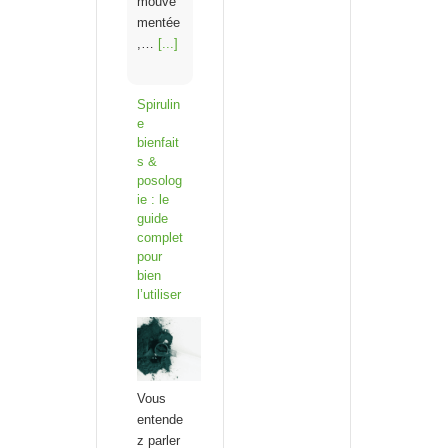
mouve
mentée
,…
[...]
Spirulin
e
bienfait
s &
posolog
ie : le
guide
complet
pour
bien
l’utiliser
Vous
entende
z parler