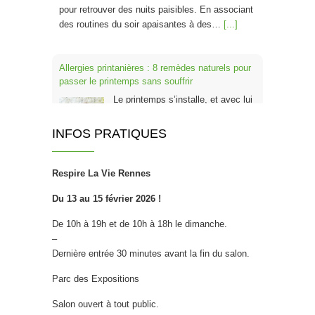
pour retrouver des nuits paisibles. En associant
des routines du soir apaisantes à des…
[...]
Allergies printanières : 8 remèdes naturels pour
passer le printemps sans souffrir
Le printemps s’installe, et avec lui
les pollens de cyprès, platanes,
frênes, chênes et graminées. Pour
INFOS PRATIQUES
un Français sur trois, cette période
rime avec nez qui coule, éternuements en série,
Respire La Vie Rennes
yeux qui piquent et fatigue inexpliquée. Bonne
nouvelle : plusieurs solutions naturelles
Du 13 au 15 février 2026 !
permettent de réduire ces symptômes, parfois
dès les…
[...]
De 10h à 19h et de 10h à 18h le dimanche.
–
Dernière entrée 30 minutes avant la fin du salon.
Super aliments bio à intégrer à votre
petit‑déjeuner cet hiver
Parc des Expositions
L’hiver est une saison où notre
Salon ouvert à tout public.
organisme est mis à rude épreuve