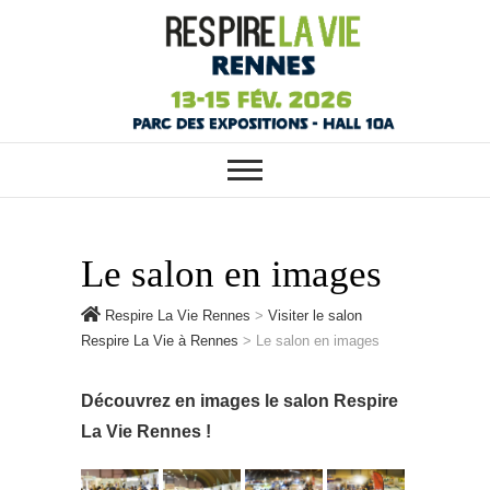
RESPIRE LA VIE RENNES :
Respire La Vie
VOTRE SALON ÉCOLO, BIO,
BIEN-ÊTRE ET HABITAT SAIN À
Rennes
RENNES
Le salon en images
Respire La Vie Rennes
>
Visiter le salon
Respire La Vie à Rennes
>
Le salon en images
Découvrez en images le salon Respire
La Vie Rennes !