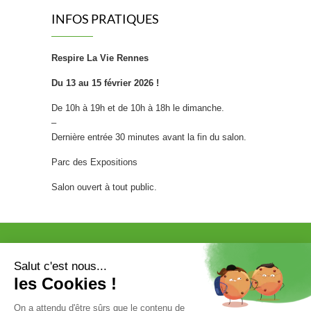
l’un des aliments les mieux documentés
INFOS PRATIQUES
scientifiquement parmi les superaliments.…
[...]
Respire La Vie Rennes
5 routines naturelles pour s’endormir rapidement
Difficultés d’endormissement,
Du 13 au 15 février 2026 !
réveils nocturnes, sommeil non
De 10h à 19h et de 10h à 18h le dimanche.
réparateur… Les troubles du
–
sommeil touchent aujourd’hui près
Dernière entrée 30 minutes avant la fin du salon.
d’un Français sur trois selon l’INSV. Pourtant,
avant de recourir à des solutions chimiques, il
Parc des Expositions
existe des rituels simples, naturels et efficaces
pour retrouver des nuits paisibles. En associant
Salon ouvert à tout public.
des routines du soir apaisantes à des…
[...]
Allergies printanières : 8 remèdes naturels pour
passer le printemps sans souffrir
Le printemps s’installe, et avec lui
les pollens de cyprès, platanes,
VISITER
EXPOSER
frênes, chênes et graminées. Pour