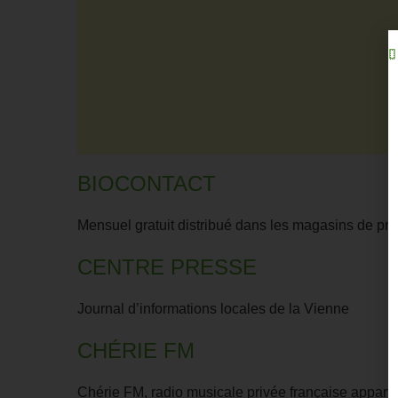
BIOCONTACT
Mensuel gratuit distribué dans les magasins de pro
CENTRE PRESSE
Journal d’informations locales de la Vienne
CHÉRIE FM
Chérie FM, radio musicale privée française apparte