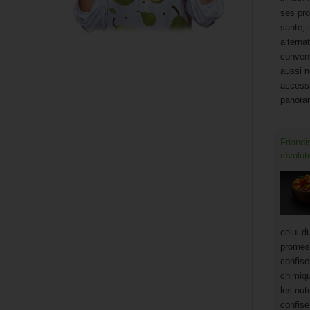
ses pro
santé, 
alterna
convent
aussi n
accessi
panor
Friandi
révoluti
celui du
promess
confise
chimiqu
les nut
confise