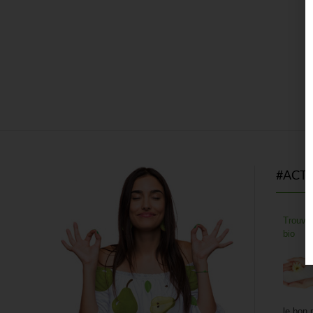
#ACT
Trouver
bio
le bon 