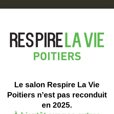
duits biologiques.
Le salon Respire La Vie
Poitiers n’est pas reconduit
en 2025.
nant au groupe NRJ et destinée au public adulte féminin.