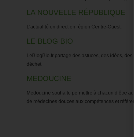
LA NOUVELLE RÉPUBLIQUE
L’actualité en direct en région Centre-Ouest.
LE BLOG BIO
LeBlogBio.fr partage des astuces, des idées, des tr
déchet.
MEDOUCINE
Medoucine souhaite permettre à chacun d’être au m
de médecines douces aux compétences et référence