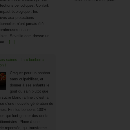
tections périodiques. Confort,
impact écologique : les
tives aux protections
ionnelles n’ont jamais été
ombreuses ni aussi
bles. Sevellia.com dresse un
ama…
[...]
ses saines : La « bonbon »
on !
Craquer pour un bonbon
sans culpabiliser, et
donner à ses enfants le
goût du sain plutôt que
 sucre blanc raffiné : c’est la
e d’une nouvelle génération de
ries. Fini les bonbons 100%
es qui font grincer des dents
ritionnistes. Place à une
rie repensée, qui transforme…