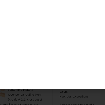
US
INFOS PRATIQUES
RESPIRE Poitiers
 des protections hygiéniques
Le salon reviendra en 2025 !
De 10h00 à 19h00, le dimanche à
À l’heure où la rentrée de
Dernière entrée 30min avant la fi
septembre invite à
salon.
repenser sa routine bien-
Parc des Expositions
être de A à Z, c’est aussi
moment pour s’interroger sur
Salon ouvert à tout public.