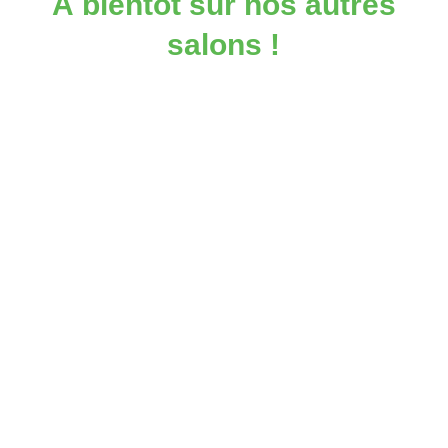
À bientôt sur nos autres
salons !
ouvailles pour adopter (ou découvrir) une vie bio, saine, zéro
eilleur de sa santé au naturel ! Réseau national de thérapeute
s vérifiées.