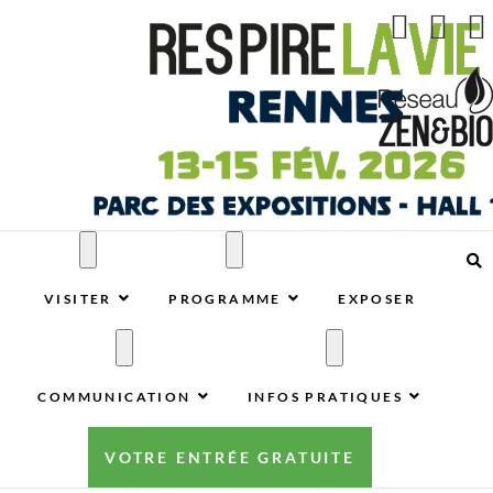
Respire La Vie Rennes
RESPIRE LA VIE RENNES : VOTRE SALON ÉCOLO,
BIO, BIEN-ÊTRE ET HABITAT SAIN À RENNES
VISITER
PROGRAMME
EXPOSER
COMMUNICATION
INFOS PRATIQUES
VOTRE ENTRÉE GRATUITE