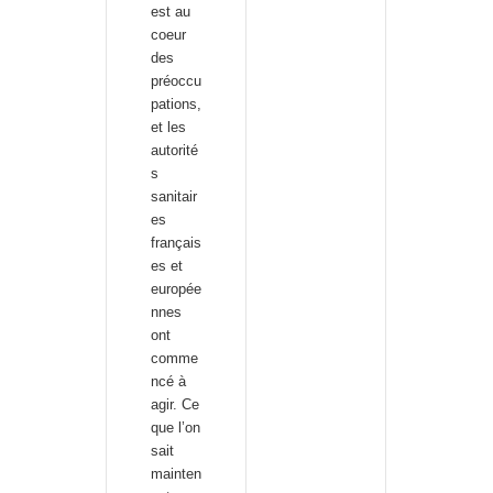
est au
coeur
des
préoccu
pations,
et les
autorité
s
sanitair
es
français
es et
europée
nnes
ont
comme
ncé à
agir. Ce
que l’on
sait
mainten