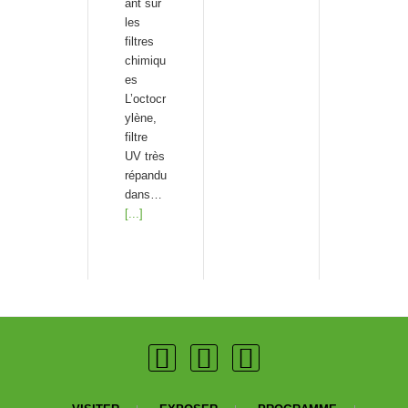
ant sur
les
filtres
chimiqu
es
L’octocr
ylène,
filtre
UV très
répandu
dans…
[...]
Crèmes
solaires
:
comme
nt
profiter
du
soleil