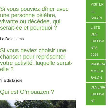
VISITER
Si vous pouviez dîner avec
LE
une personne célèbre,
SALON
vivante ou décédée, qui
serait-ce et pourquoi ?
LISTE
DES
Le Dalai lama.
EXPOSA
NTS
Si vous deviez choisir une
2026
chanson pour représenter
votre activité, laquelle serait-
PROGRA
elle ?
MME DU
SALON
Y a de la joie.
DEVENIR
Qui est O’mouazen ?
EXPOSA
NT