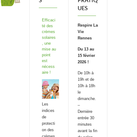
S
PRATIQ
UES
Efficaci
Respire La
té des
crèmes
Vie
solaires
Rennes
, une
mise au
Du 13 au
point
15 février
est
2026 !
nécess
aire !
De 10h à
19h et de
10h à 18h
le
dimanche.
Les
–
indices
Dernière
de
entrée 30
protecti
minutes
on des
avant la fin
crèmes