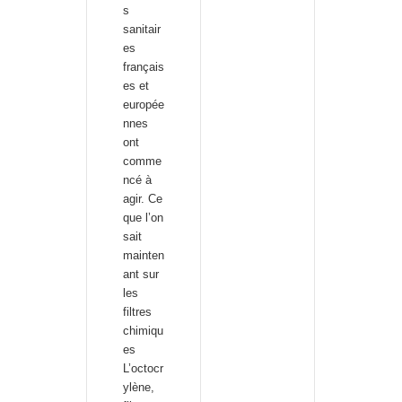
s
sanitair
es
français
es et
europée
nnes
ont
comme
ncé à
agir. Ce
que l’on
sait
mainten
ant sur
les
filtres
chimiqu
es
L’octocr
ylène,