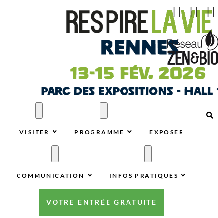
Respire La Vie Rennes
RESPIRE LA VIE RENNES : VOTRE SALON ÉCOLO,
BIO, BIEN-ÊTRE ET HABITAT SAIN À RENNES
VISITER
PROGRAMME
EXPOSER
COMMUNICATION
INFOS PRATIQUES
VOTRE ENTRÉE GRATUITE