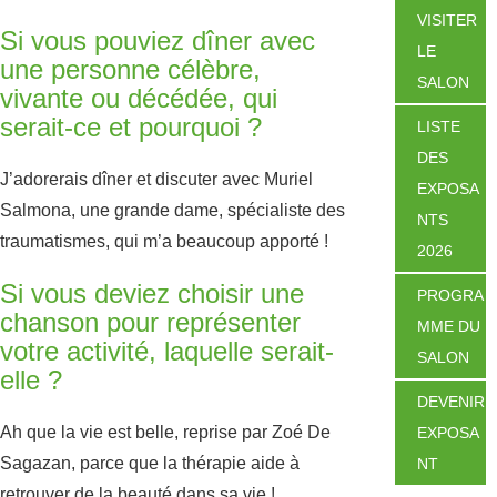
VISITER
Si vous pouviez dîner avec
LE
une personne célèbre,
SALON
vivante ou décédée, qui
serait-ce et pourquoi ?
LISTE
DES
J’adorerais dîner et discuter avec Muriel
EXPOSA
Salmona, une grande dame, spécialiste des
NTS
traumatismes, qui m’a beaucoup apporté !
2026
Si vous deviez choisir une
PROGRA
chanson pour représenter
MME DU
votre activité, laquelle serait-
SALON
elle ?
DEVENIR
Ah que la vie est belle, reprise par Zoé De
EXPOSA
Sagazan, parce que la thérapie aide à
NT
retrouver de la beauté dans sa vie !