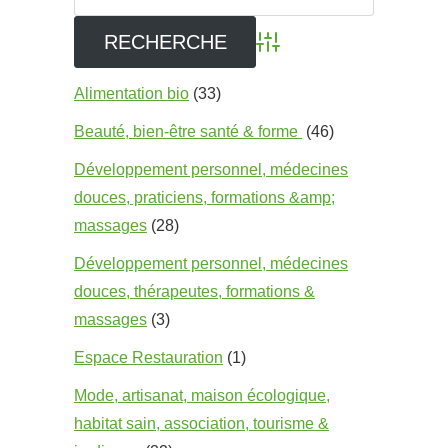
Advanced Search
Alimentation bio
(33)
Beauté, bien-être santé & forme
(46)
Développement personnel, médecines
douces, praticiens, formations &amp;
massages
(28)
Développement personnel, médecines
douces, thérapeutes, formations &
massages
(3)
Espace Restauration
(1)
Mode, artisanat, maison écologique,
habitat sain, association, tourisme &