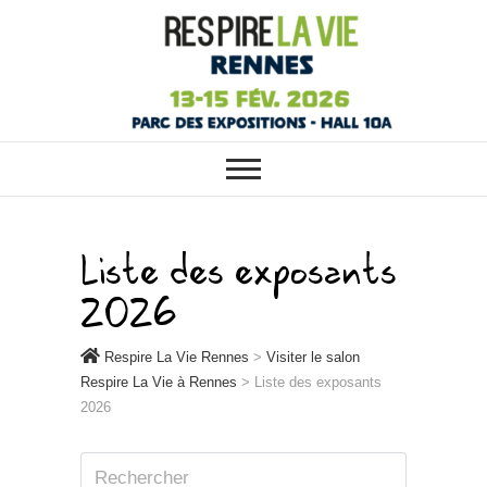
RESPIRE LA VIE RENNES :
Respire La Vie
VOTRE SALON ÉCOLO, BIO,
BIEN-ÊTRE ET HABITAT SAIN À
Rennes
RENNES
Liste des exposants
2026
Respire La Vie Rennes
>
Visiter le salon
Respire La Vie à Rennes
>
Liste des exposants
2026