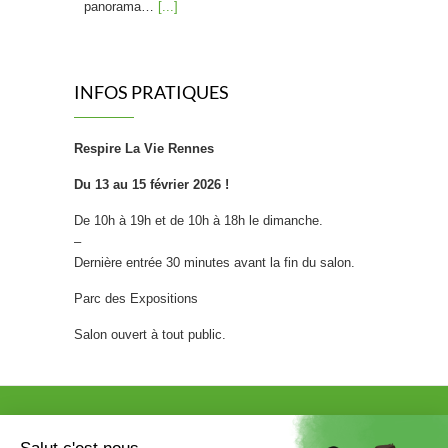
panorama…
[...]
Friandises saines : La « bonbon » révolution !
INFOS PRATIQUES
Craquer pour un bonbon sans
culpabiliser, et donner à ses
enfants le goût du sain plutôt que
Respire La Vie Rennes
celui du sucre blanc raffiné : c’est
la promesse d’une nouvelle génération de
Du 13 au 15 février 2026 !
confiseries. Fini les bonbons 100% chimiques
De 10h à 19h et de 10h à 18h le dimanche.
qui font grincer des dents les nutritionnistes.
–
Place à une confiserie repensée, qui
Dernière entrée 30 minutes avant la fin du salon.
transforme…
[...]
Parc des Expositions
[FOCUS SUR…] STOOLY
Salon ouvert à tout public.
Chez Sevellia, on adore avoir des
créateurs qui allient innovation,
design et respect de
l’environnement. Aujourd’hui, nous
mettons en lumière les meubles Stooly, une