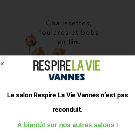
Le salon Respire La Vie Vannes n’est pas
LIENS RAPIDES
reconduit.
VOTRE ENTRÉE GRATUITE
À bientôt sur nos autres salons !