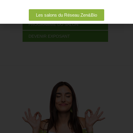
LISTE DES EXPOSANTS 2024
VISITER LE SALON
Les salons du Réseau Zen&Bio
PROGRAMME DU SALON
DEVENIR EXPOSANT