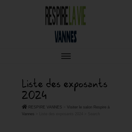
RESPIRE : VOTRE SALON BIO,
RESPIRE
BIEN-ÊTRE ET HABITAT SAIN À
VANNES
VANNES
Liste des exposants
2024
RESPIRE VANNES
>
Visiter le salon Respire à
Vannes
>
Liste des exposants 2024
>
Search