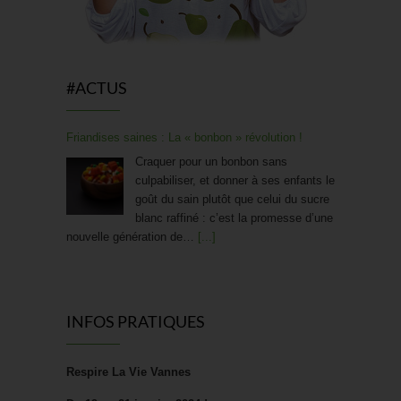
#ACTUS
Friandises saines : La « bonbon » révolution !
Craquer pour un bonbon sans
culpabiliser, et donner à ses enfants le
goût du sain plutôt que celui du sucre
blanc raffiné : c’est la promesse d’une
nouvelle génération de…
[...]
[FOCUS SUR…] STOOLY
Chez Sevellia, on adore avoir des
INFOS PRATIQUES
créateurs qui allient innovation, design
et respect de l’environnement.
Aujourd’hui, nous mettons en lumière
Respire La Vie Vannes
les meubles Stooly, une marque française