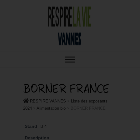
RESPIRE : VOTRE SALON BIO,
RESPIRE
BIEN-ÊTRE ET HABITAT SAIN À
VANNES
VANNES
BORNER FRANCE
RESPIRE VANNES
>
Liste des exposants
2024
>
Alimentation bio
>
BORNER FRANCE
Stand
B 4
Description