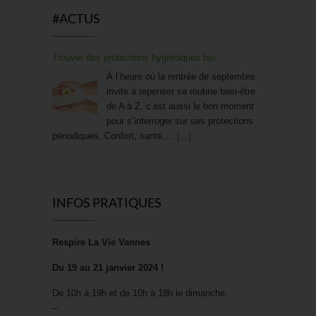
#ACTUS
Trouver des protections hygiéniques bio
À l’heure où la rentrée de septembre
invite à repenser sa routine bien-être
de A à Z, c’est aussi le bon moment
pour s’interroger sur ses protections
périodiques. Confort, santé,…
[...]
Friandises saines : La « bonbon » révolution !
Craquer pour un bonbon sans
INFOS PRATIQUES
culpabiliser, et donner à ses enfants le
goût du sain plutôt que celui du sucre
blanc raffiné : c’est la promesse d’une
Respire La Vie Vannes
nouvelle génération de…
[...]
Du 19 au 21 janvier 2024 !
De 10h à 19h et de 10h à 18h le dimanche.
[FOCUS SUR…] STOOLY
–