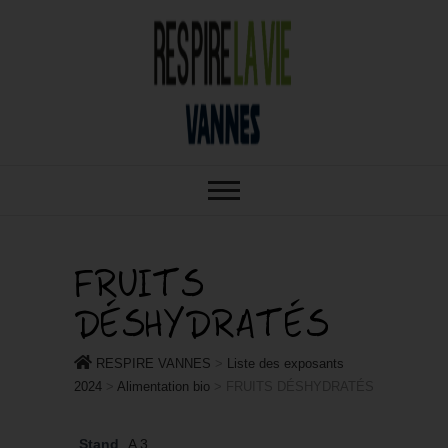
RESPIRE : VOTRE SALON BIO,
RESPIRE
BIEN-ÊTRE ET HABITAT SAIN À
VANNES
VANNES
FRUITS
DÉSHYDRATÉS
RESPIRE VANNES
>
Liste des exposants
2024
>
Alimentation bio
>
FRUITS DÉSHYDRATÉS
Stand
A 3