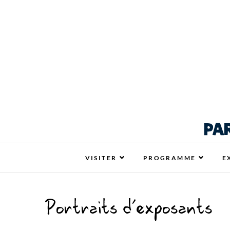
Respire La Vie Ren
RESPIRE LA VIE RENNES : VOTRE SALON
VISITER
PROGRAMME
E
Portraits d’exposants