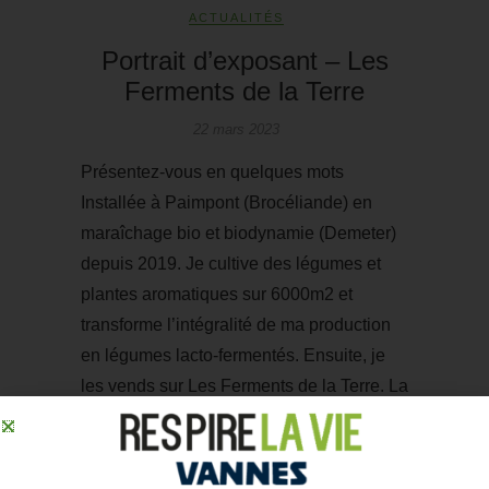
ACTUALITÉS
Portrait d’exposant – Les
Ferments de la Terre
22 mars 2023
Présentez-vous en quelques mots
Installée à Paimpont (Brocéliande) en
maraîchage bio et biodynamie (Demeter)
depuis 2019. Je cultive des légumes et
plantes aromatiques sur 6000m2 et
transforme l’intégralité de ma production
en légumes lacto-fermentés. Ensuite, je
les vends sur Les Ferments de la Terre. La
lacto-fermentation est un procédé de
conservation très ancien qui ne…