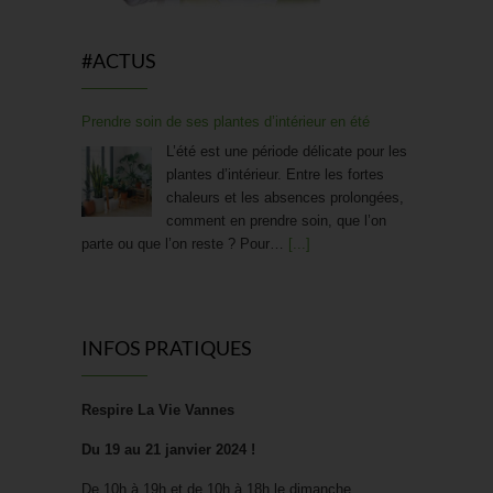
#ACTUS
Prendre soin de ses plantes d’intérieur en été
L’été est une période délicate pour les
plantes d’intérieur. Entre les fortes
chaleurs et les absences prolongées,
comment en prendre soin, que l’on
parte ou que l’on reste ? Pour…
[...]
Trouver des protections hygiéniques bio
À l’heure où la rentrée de septembre
INFOS PRATIQUES
invite à repenser sa routine bien-être
de A à Z, c’est aussi le bon moment
pour s’interroger sur ses protections
Respire La Vie Vannes
périodiques. Confort, santé,…
[...]
Du 19 au 21 janvier 2024 !
De 10h à 19h et de 10h à 18h le dimanche.