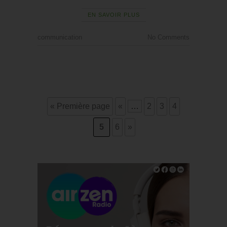
EN SAVOIR PLUS
communication
No Comments
« Première page
«
…
2
3
4
5
6
»