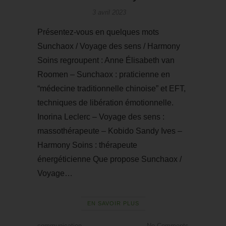
3 avril 2023
Présentez-vous en quelques mots
Sunchaox / Voyage des sens / Harmony
Soins regroupent : Anne Élisabeth van
Roomen – Sunchaox : praticienne en
“médecine traditionnelle chinoise” et EFT,
techniques de libération émotionnelle.
Inorina Leclerc – Voyage des sens :
massothérapeute – Kobido Sandy Ives –
Harmony Soins : thérapeute
énergéticienne Que propose Sunchaox /
Voyage…
EN SAVOIR PLUS
communication
No Comments