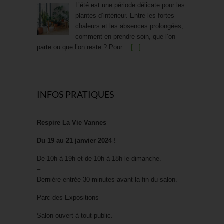
Trouver des protections hygiéniques bio
À l’heure où la rentrée de septembre
invite à repenser sa routine bien-être
de A à Z, c’est aussi le bon moment
pour s’interroger sur ses protections
périodiques. Confort, santé,…
[...]
INFOS PRATIQUES
Friandises saines : La « bonbon » révolution !
Craquer pour un bonbon sans
Respire La Vie Vannes
culpabiliser, et donner à ses enfants le
goût du sain plutôt que celui du sucre
Du 19 au 21 janvier 2024 !
blanc raffiné : c’est la promesse d’une
nouvelle génération de…
[...]
De 10h à 19h et de 10h à 18h le dimanche.
–
Dernière entrée 30 minutes avant la fin du salon.
[FOCUS SUR…] STOOLY
Parc des Expositions
Chez Sevellia, on adore avoir des
créateurs qui allient innovation, design
Salon ouvert à tout public.
et respect de l’environnement.