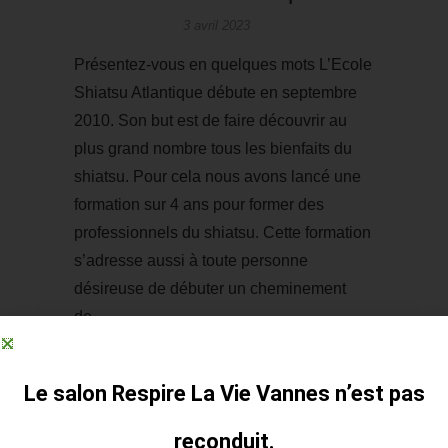
3 avril 2023
Présentez-vous en quelques mots L’Ecole
Shiatsu Atlantique débute en septembre
2010. Son but est de faire découvrir au
plus grand nombre tous les bienfaits du
shiatsu. Pour cela nous avons lancé une
formation sur 4 ans pour former des
professionnels du shiatsu. Cette formation
s’adresse aussi à toute personne
désireuse de débuter un cheminement
de…
EN SAVOIR PLUS
Le salon Respire La Vie Vannes n’est pas
communication
No Comments
reconduit.