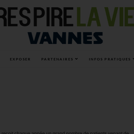
E ET HABITAT SAIN À VANNES
EXPOSER
PARTENAIRES
INFOS PRATIQUES
le reçoit chaque année un grand nombre de patients v
enant de