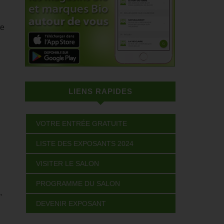
te
LIENS RAPIDES
VOTRE ENTRÉE GRATUITE
LISTE DES EXPOSANTS 2024
VISITER LE SALON
PROGRAMME DU SALON
,
DEVENIR EXPOSANT