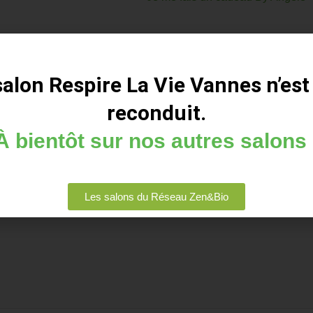
salon Respire La Vie Vannes n’est
reconduit.
ps obligatoires sont indiqués avec
*
À bientôt sur nos autres salons 
Les salons du Réseau Zen&Bio