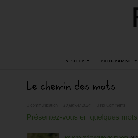
RESPIRE VANNES
RESPIRE : VOTRE SALON BIO, BIEN-ÊTR
VISITER
PROGRAMME
Le chemin des mots
communication
10 janvier 2024
No Comments
Présentez-vous en quelques mots
Psycho-thérapeute de renom
, el