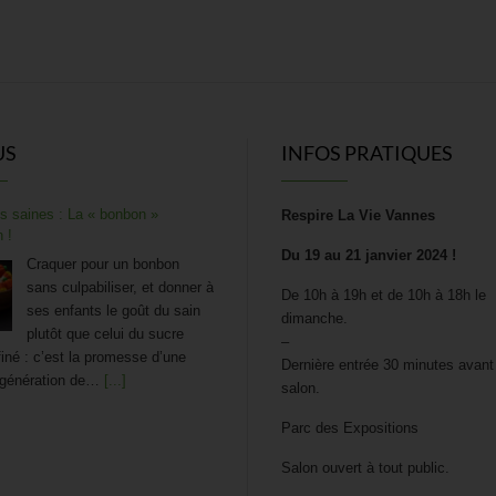
US
INFOS PRATIQUES
s saines : La « bonbon »
Respire La Vie Vannes
 !
Du 19 au 21 janvier 2024 !
Craquer pour un bonbon
sans culpabiliser, et donner à
De 10h à 19h et de 10h à 18h le
ses enfants le goût du sain
dimanche.
plutôt que celui du sucre
–
finé : c’est la promesse d’une
Dernière entrée 30 minutes avant 
 génération de…
[...]
salon.
Parc des Expositions
 SUR…] STOOLY
Salon ouvert à tout public.
Chez Sevellia, on adore