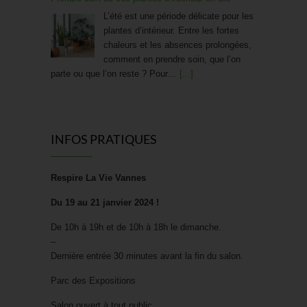
L’été est une période délicate pour les
plantes d’intérieur. Entre les fortes
chaleurs et les absences prolongées,
comment en prendre soin, que l’on
parte ou que l’on reste ? Pour…
[...]
Trouver des protections hygiéniques bio
À l’heure où la rentrée de septembre
INFOS PRATIQUES
invite à repenser sa routine bien-être
de A à Z, c’est aussi le bon moment
pour s’interroger sur ses protections
Respire La Vie Vannes
périodiques. Confort, santé,…
[...]
Du 19 au 21 janvier 2024 !
De 10h à 19h et de 10h à 18h le dimanche.
Friandises saines : La « bonbon » révolution !
–
Craquer pour un bonbon sans
Dernière entrée 30 minutes avant la fin du salon.
culpabiliser, et donner à ses enfants le
Parc des Expositions
goût du sain plutôt que celui du sucre
blanc raffiné : c’est la promesse d’une
Salon ouvert à tout public.