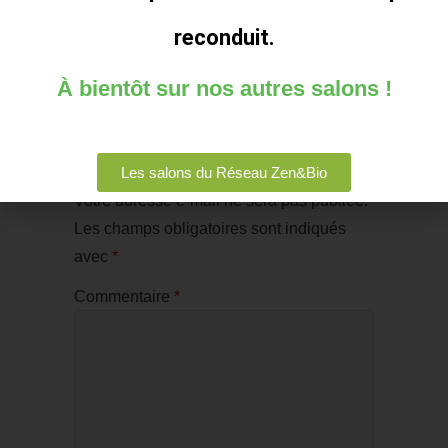
Chemins d’AEncrage
→
reconduit.
À bientôt sur nos autres salons !
Laisser un commentaire
Les salons du Réseau Zen&Bio
Votre adresse e-mail ne sera pas publiée.
Les champs obligatoires sont indiqués
avec
*
Commentaire
*