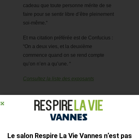
cadeau que toute personne mérite de se
faire pour se sentir libre d’être pleinement
soi-même.
“
Et ma citation préférée est de Confucius :
“On a deux vies, et la deuxième
commence quand on se rend compte
qu’on n’en a qu’une.
“
Consultez la liste des exposants
CATEGORY :
PORTRAIT EXPOSANT
←
Le chemin des mots
Le salon Respire La Vie Vannes n’est pas