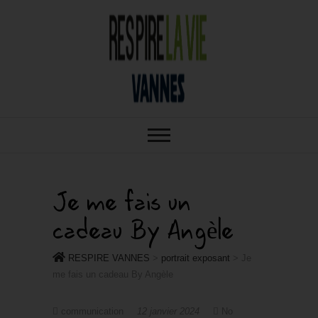
RESPIRE : VOTRE SALON BIO,
RESPIRE
BIEN-ÊTRE ET HABITAT SAIN À
VANNES
VANNES
Je me fais un
cadeau By Angèle
RESPIRE VANNES
>
portrait exposant
>
Je
me fais un cadeau By Angèle
communication
12 janvier 2024
No