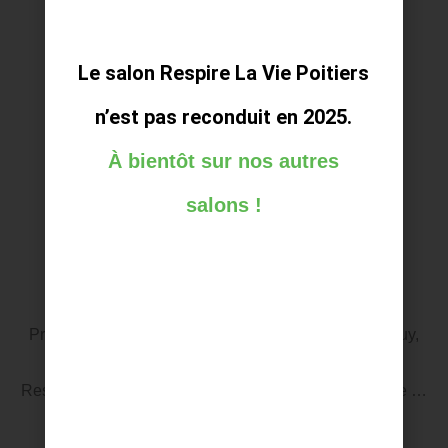
Le salon Respire La Vie Poitiers
n’est pas reconduit en 2025.
À bientôt sur nos autres
salons !
Réflexologie plantaire – Ecole ERVE
Présentez-vous en quelques mots Je suis Anne Dupuy,
réflexologue plantaire installée à Migné-Auxances.
Responsable de la formation de Réflexologie plantaire …
Lire La Suite…