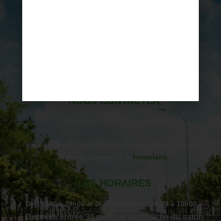
LIEU
Parc des Expositions de Poitiers
11 Rue Salvador Allende
86000 Poitiers
NOUS CONTACTER
Téléphone : +33 (1) 45 56 09 09
Vous souhaitez obtenir plus d’information ? Merci de
nous contacter via le
formulaire.
LES HORAIRES
De 10h00 à 19h00 et le dimanche de 10h00 à 18h00 –
Dernière entrée 30 minutes avant la fin du salon