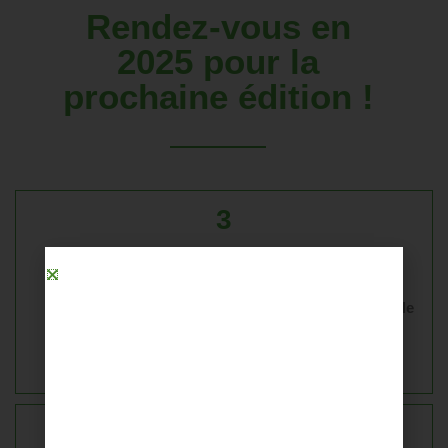
Rendez-vous en
2025 pour la
prochaine édition !
3
JOURS
pour se retrouver, positiver, anticiper et projeter le
monde de demain