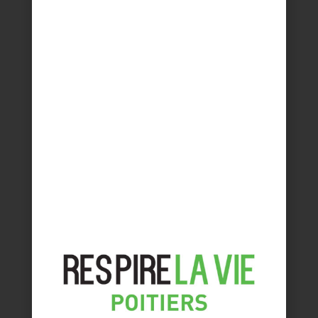
Mieux-être
Aucune publication trouvée.
Les portraits des exposants