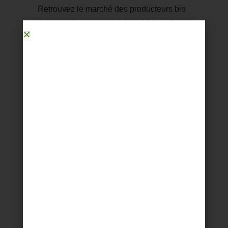
Retrouvez le marché des producteurs bio
de votre région, organisé par­ VIENNE
AGROBIO.
ESPACE JARDIN &
NATURE
Un espace pour découvrir le jardinage
écologique, l’agriculture urbaine, la
permculture, pou favoriser la biodiversité
et valoriser nos déchets.
ESPACE ART ET
CRÉATION
Un espace d’art thérapie pour stimuler sa
créativité et se libérer des émotions
négatives, situations douloureuses.