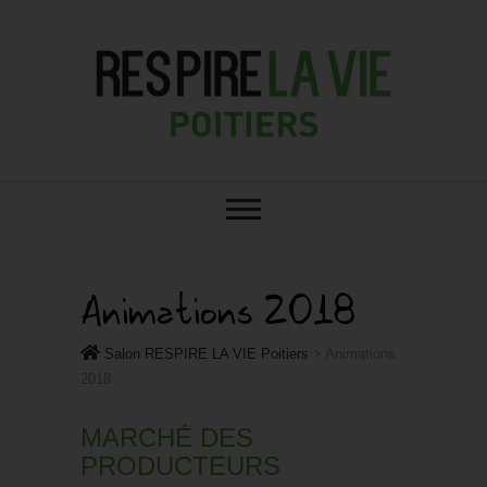
RESPIRE : VOTRE SALON BIO,
Salon RESPIRE LA
BIEN-ÊTRE ET HABITAT SAIN À
POITIERS
VIE Poitiers
Animations 2018
Salon RESPIRE LA VIE Poitiers
>
Animations
2018
MARCHÉ DES
PRODUCTEURS