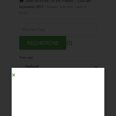
Salon RESPIRE LA VIE Poitiers
>
Liste des
exposants 2023
>
Beauté, bien-être, santé &
forme
Advanced Search
Trier par:
ADN LE PERE JEAN
Stand
D 1
Description
Conception et fabrication de produits de
soin et d'hygiène biologiques depuis 1992