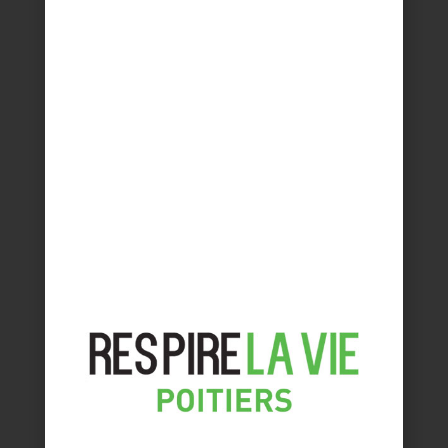
des lieux de vie
Boutique sevellia
https://sevellia.com/aux-mineraux
BELLA SAVONNERIE
Stand
E 5
Description
Savonnerie artisanale, des savons bons et
beaux, fabriqués en Poitou-Charentes
BIEN-ÊTRE
Stand
D18 / E19