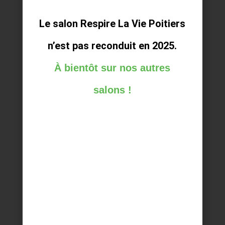
Description
Vente de fauteuils de massage de la
Le salon Respire La Vie Poitiers
marque Supra France
n’est pas reconduit en 2025.
À bientôt sur nos autres
CASTOR EN BULLES
salons !
Stand
E23
Description
Castor en bulles est une savonnerie
artisanale normande. Les savons sont
fabriqués par saponification à froid en
utilisant des ingrédients naturels ou issus
de l'agriculture biologique
DANS LES YEUX DE GAIA