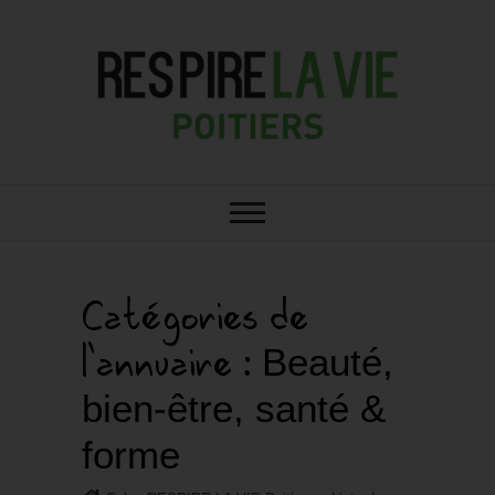
RESPIRE : VOTRE SALON BIO,
Salon RESPIRE LA
BIEN-ÊTRE ET HABITAT SAIN À
POITIERS
VIE Poitiers
Catégories de
l'annuaire :
Beauté,
bien-être, santé &
forme