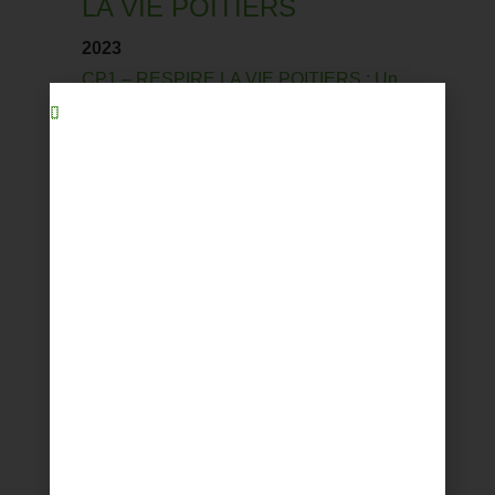
LA VIE POITIERS
2023
CP1 – RESPIRE LA VIE POITIERS : Un
salon pour souffler, s’évader, échanger…
2022
CP 1 – Save the date Poitiers 2022
CP 2 – Respire La Vie Poitiers : des
conférences et ateliers autour de la
charge mentale
CP 3 – Respire La Vie Poitiers : les cinq
bonnes raisons de se rendre au salon
2020
Communiqué Save The Date – Respire
Poitiers 2020
Communiqué protocole sanitaire –