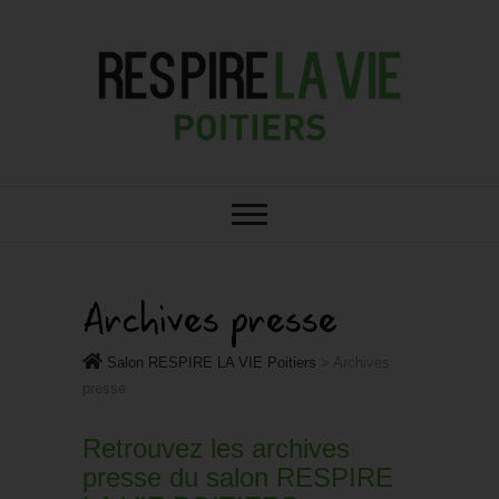
RESPIRE : VOTRE SALON BIO,
Salon RESPIRE LA
BIEN-ÊTRE ET HABITAT SAIN À
POITIERS
VIE Poitiers
Archives presse
Salon RESPIRE LA VIE Poitiers
>
Archives
presse
Retrouvez les archives
presse du salon RESPIRE