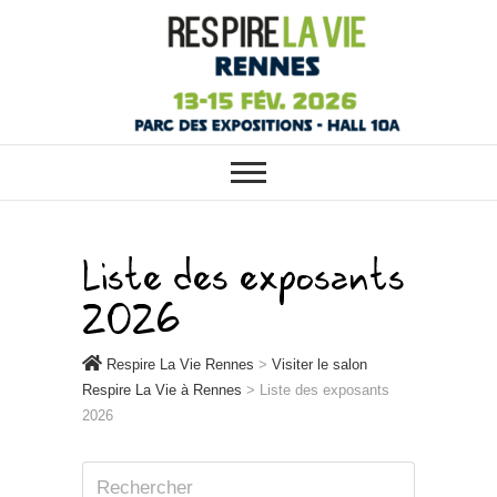
RESPIRE LA VIE RENNES :
Respire La Vie
VOTRE SALON ÉCOLO, BIO,
BIEN-ÊTRE ET HABITAT SAIN À
Rennes
RENNES
Liste des exposants
2026
Respire La Vie Rennes
>
Visiter le salon
Respire La Vie à Rennes
>
Liste des exposants
2026