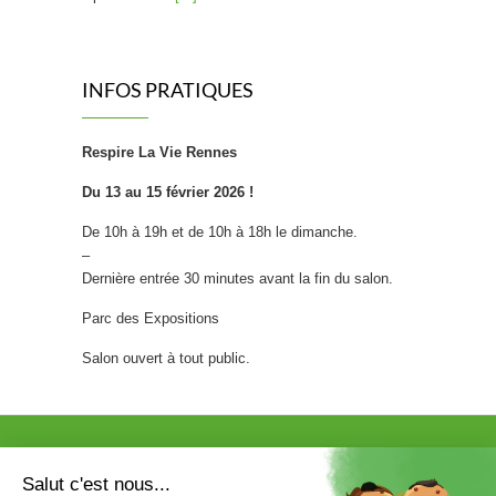
Friandises saines : La « bonbon » révolution !
INFOS PRATIQUES
Craquer pour un bonbon sans
culpabiliser, et donner à ses
enfants le goût du sain plutôt que
Respire La Vie Rennes
celui du sucre blanc raffiné : c’est
la promesse d’une nouvelle génération de
Du 13 au 15 février 2026 !
confiseries. Fini les bonbons 100% chimiques
De 10h à 19h et de 10h à 18h le dimanche.
qui font grincer des dents les nutritionnistes.
–
Place à une confiserie repensée, qui
Dernière entrée 30 minutes avant la fin du salon.
transforme…
[...]
Parc des Expositions
[FOCUS SUR…] STOOLY
Salon ouvert à tout public.
Chez Sevellia, on adore avoir des
créateurs qui allient innovation,
design et respect de
l’environnement. Aujourd’hui, nous
mettons en lumière les meubles Stooly, une
marque française audacieuse qui révolutionne