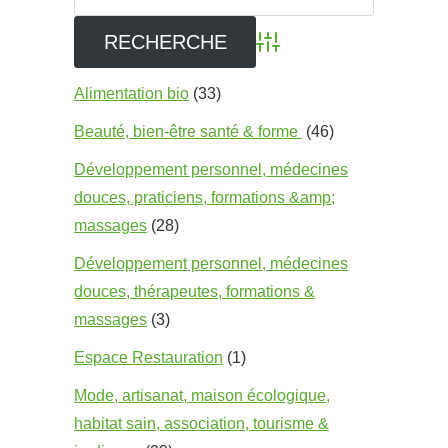
Advanced Search
Alimentation bio
(33)
Beauté, bien-être santé & forme
(46)
Développement personnel, médecines
douces, praticiens, formations &amp;
massages
(28)
Développement personnel, médecines
douces, thérapeutes, formations &
massages
(3)
Espace Restauration
(1)
Mode, artisanat, maison écologique,
habitat sain, association, tourisme &