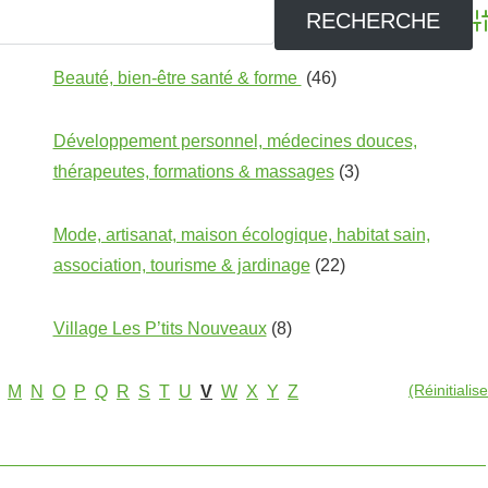
A
Beauté, bien-être santé & forme
(46)
Développement personnel, médecines douces,
thérapeutes, formations & massages
(3)
Mode, artisanat, maison écologique, habitat sain,
association, tourisme & jardinage
(22)
Village Les P’tits Nouveaux
(8)
(Réinitialise
M
N
O
P
Q
R
S
T
U
V
W
X
Y
Z