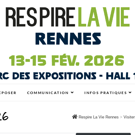
nes
 ÉCOLO, BIO, BIEN-ÊTRE ET HABITAT SAIN À RENN
XPOSER
COMMUNICATION
INFOS PRATIQUES
26
Respire La Vie Rennes
>
Visite