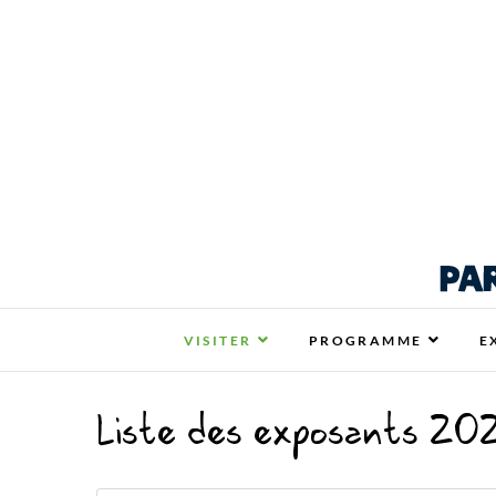
Respire La Vie Ren
RESPIRE LA VIE RENNES : VOTRE SALON
VISITER
PROGRAMME
E
Liste des exposants 20