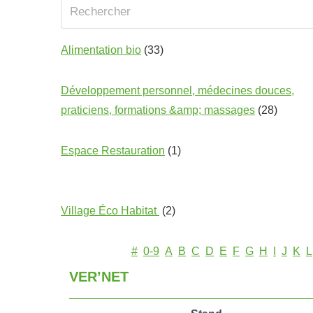
Alimentation bio
(33)
Développement personnel, médecines douces,
praticiens, formations &amp; massages
(28)
Espace Restauration
(1)
Village Éco Habitat
(2)
#
0-9
A
B
C
D
E
F
G
H
I
J
K
L
VER’NET