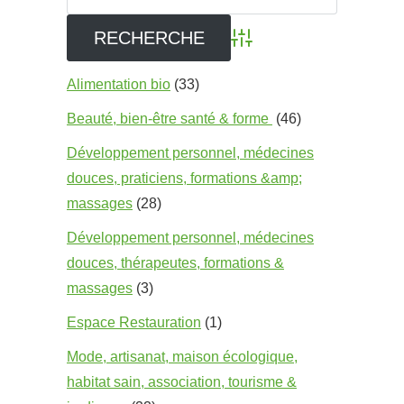
Advanced Search
Alimentation bio
(33)
Beauté, bien-être santé & forme
(46)
Développement personnel, médecines
douces, praticiens, formations &amp;
massages
(28)
Développement personnel, médecines
douces, thérapeutes, formations &
massages
(3)
Espace Restauration
(1)
Mode, artisanat, maison écologique,
habitat sain, association, tourisme &