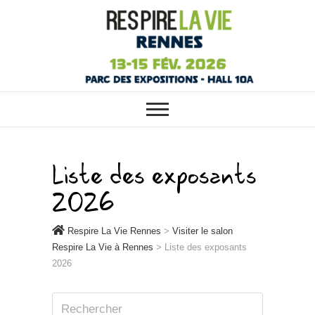
RESPIRE LA VIE RENNES :
Respire La Vie
VOTRE SALON ÉCOLO, BIO,
BIEN-ÊTRE ET HABITAT SAIN À
Rennes
RENNES
Liste des exposants
2026
Respire La Vie Rennes
>
Visiter le salon
Respire La Vie à Rennes
>
Liste des exposants
2026