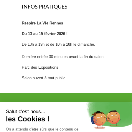
INFOS PRATIQUES
Craquer pour un bonbon sans
culpabiliser, et donner à ses
enfants le goût du sain plutôt que
Respire La Vie Rennes
celui du sucre blanc raffiné : c’est
la promesse d’une nouvelle génération de
Du 13 au 15 février 2026 !
confiseries. Fini les bonbons 100% chimiques
De 10h à 19h et de 10h à 18h le dimanche.
qui font grincer des dents les nutritionnistes.
–
Place à une confiserie repensée, qui
Dernière entrée 30 minutes avant la fin du salon.
transforme…
[...]
Parc des Expositions
[FOCUS SUR…] STOOLY
Salon ouvert à tout public.
Chez Sevellia, on adore avoir des
créateurs qui allient innovation,
design et respect de
l’environnement. Aujourd’hui, nous
mettons en lumière les meubles Stooly, une
marque française audacieuse qui révolutionne
notre rapport au mobilier avec une promesse
VISITER
EXPOSER
simple : optimiser l’espace sans sacrifier
PROGRAMME