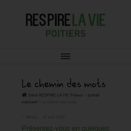
RESPIRE : VOTRE SALON BIO,
Salon RESPIRE LA
BIEN-ÊTRE ET HABITAT SAIN À
POITIERS
VIE Poitiers
Le chemin des mots
Salon RESPIRE LA VIE Poitiers
>
portrait
exposant
>
Le chemin des mots
heloise
31 août 2022
Présentez-vous en quelques