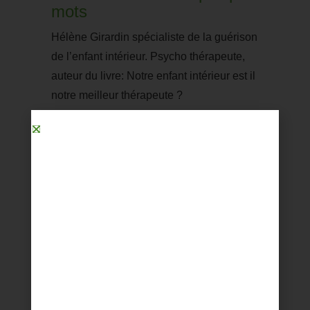
mots
Hélène Girardin spécialiste de la guérison
de l’enfant intérieur. Psycho thérapeute,
auteur du livre: Notre enfant intérieur est il
notre meilleur thérapeute ?
Que propose Le chemin des
mots sur le salon ?
Des conférences et ateliers sur la
Résilience : retrouver et guérir son enfant
intérieur
Le chemin proposé par Hélène Girardin
est la guérison de votre enfant intérieur,
cela vous permettra de réveiller ce