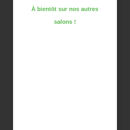
À bientôt sur nos autres
DEVENIR EXPOSANT
salons !
LISTE DES EXPOSANTS 2023
VISITER LE SALON
PROGRAMME DU SALON